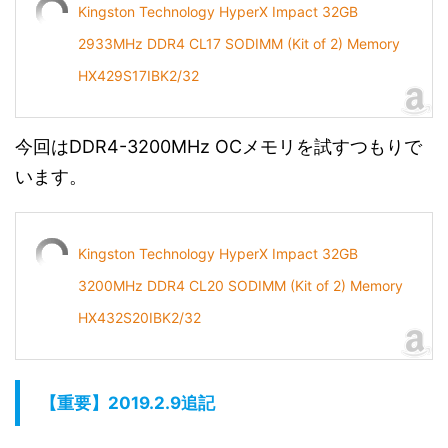
Kingston Technology HyperX Impact 32GB
2933MHz DDR4 CL17 SODIMM (Kit of 2) Memory
HX429S17IBK2/32
今回はDDR4-3200MHz OCメモリを試すつもりで
います。
Kingston Technology HyperX Impact 32GB
3200MHz DDR4 CL20 SODIMM (Kit of 2) Memory
HX432S20IBK2/32
【重要】2019.2.9追記