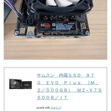
サムスン 内蔵ＳＳＤ ９７
０ ＥＶＯ Ｐｌｕｓ ［Ｍ．
２／５００ＧＢ］ ＭＺ−Ｖ７Ｓ
５００Ｂ／ＩＴ
カエレバ
posted with